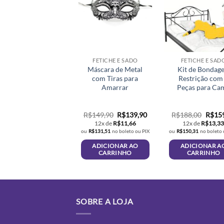
FETICHE E SADO
FETICHE E SAD
Máscara de Metal
Kit de Bondage
com Tiras para
Restrição com
Amarrar
Peças para Ca
O
O
O
R$
149,90
R$
139,90
R$
188,00
R$
15
preço
preço
preço
12x de
R$
11,66
12x de
R$
13,3
original
atual
origin
ou
R$
131,51
no boleto ou PIX
ou
R$
150,31
no boleto 
era:
é:
era:
R$149,90.
R$139,90.
R$188
ADICIONAR AO
ADICIONAR A
CARRINHO
CARRINHO
SOBRE A LOJA