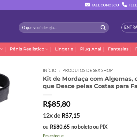
FALE CONOSCO
TELE
Pesquisar
ENTRA
por:
Pênis Realístico
Lingerie
Plug Anal
Fantasias
INÍCIO
»
PRODUTOS DE SEX SHOP
Kit de Mordaça com Algemas, c
que Desce pelas Costas para Fa
R$
85,80
12x de
R$
7,15
ou
R$
80,65
no boleto ou PIX
Em estoque