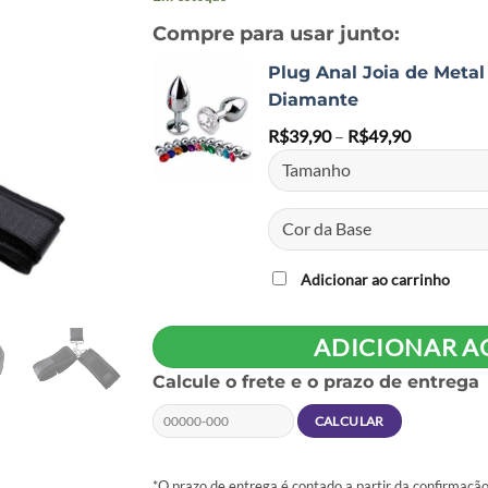
Compre para usar junto:
Plug Anal Joia de Meta
Diamante
Price
R$
39,90
–
R$
49,90
range:
R$39,90
through
R$49,90
Adicionar ao carrinho
ADICIONAR A
Calcule o frete e o prazo de entrega
*O prazo de entrega é contado a partir da confirmaç