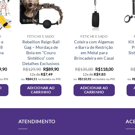
O
FETICHE E SADO
FETICHE E SADO
 e
Rebellion Reign Ball
Coleira com Algemas
Kit
 8
Gag – Mordaça de
e Barra de Restrição
P
ma
Bola em “Couro
em Metal para
Sis
Sintético” com
Brincadeira em Casal
Detalhes Exclusivos
O
O
O
O
O
9,90
R$
129,90
R$
89,90
R$
135,00
R$
118,00
R
preço
preço
preço
preço
preço
3
12x de
R$
7,49
12x de
R$
9,83
al
atual
original
atual
original
atual
ou PIX
ou
R$
84,51
no boleto ou PIX
ou
R$
110,92
no boleto ou PIX
ou
R
é:
era:
é:
era:
é:
,00.
R$159,90.
R$129,90.
R$89,90.
R$135,00.
R$118,00.
O
ADICIONAR AO
ADICIONAR AO
CARRINHO
CARRINHO
ATENDIMENTO
AC