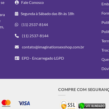
 se
Fale Conosco
Emba
For
Segunda à Sábado das 8h às 18h
ara
e
Polí
(11) 2537-8144
es,
Polí
(11) 2537-8144
Ter
contato@imaginationsexshop.com.br
Troc
EPD - Encarregado LGPD
Que
Dúv
COMPRE COM SEGURAN