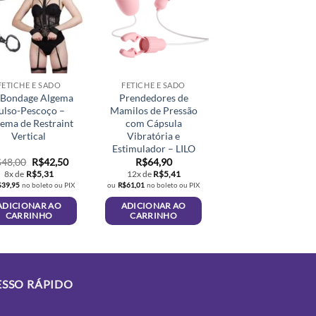
FETICHE E SADO
FETICHE E SADO
 Bondage Algema
Prendedores de
ulso-Pescoço –
Mamilos de Pressão
tema de Restraint
com Cápsula
Vertical
Vibratória e
Estimulador – LILO
O
O
$
48,00
R$
42,50
R$
64,90
preço
preço
8x de
R$
5,31
12x de
R$
5,41
original
atual
$
39,95
no boleto ou PIX
ou
R$
61,01
no boleto ou PIX
era:
é:
R$48,00.
R$42,50.
ADICIONAR AO
ADICIONAR AO
CARRINHO
CARRINHO
ESSO RÁPIDO