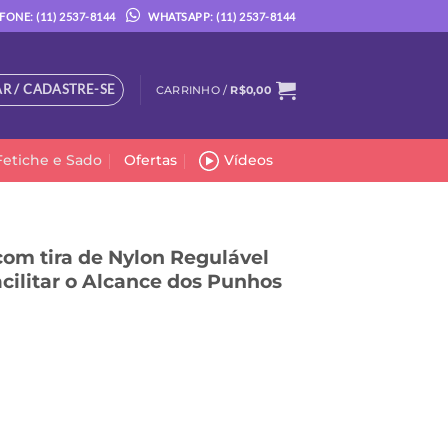
FONE: (11) 2537-8144
WHATSAPP: (11) 2537-8144
R / CADASTRE-SE
CARRINHO /
R$
0,00
Fetiche e Sado
Ofertas
Vídeos
om tira de Nylon Regulável
cilitar o Alcance dos Punhos