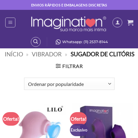
Skip
ENVIOS RÁPIDOS E EMBALAGENS DISCRETAS
to
content
Whatsapp: (11) 2537-8144
INÍCIO
»
VIBRADOR
»
SUGADOR DE CLITÓRIS
FILTRAR
Oferta!
Oferta!
Exclusivo