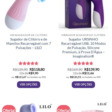
MASSAGEADOR DE CLITÓRIS
VIBRADOR SUGADOR DE CLITÓRIS
Sugador de Clitóris e de
Sugador URSINHO
Mamilos Recarregável com 7
Recarregável USB, 10 Modos
Pulsações – LILO
de Pulsação, Silicone
Premium, à Prova D’Água –
Imagination®
Avaliação
O
O
Avaliação
O
O
R$
139,90
R$
118,80
R$
169,90
R$
139,90
preço
preço
preço
preço
4.65
de 5
4.71
de 5
12x de
R$
9,90
12x de
R$
11,66
original
atual
original
atual
ou
R$
111,67
no boleto ou PIX
ou
R$
131,51
no boleto ou PIX
era:
é:
era:
é:
R$139,90.
R$118,80.
R$169,90.
R$139,9
VER OPÇÕES
VER OPÇÕES
Este
Este
produto
produto
tem
tem
várias
várias
Oferta!
Oferta!
variantes.
variantes.