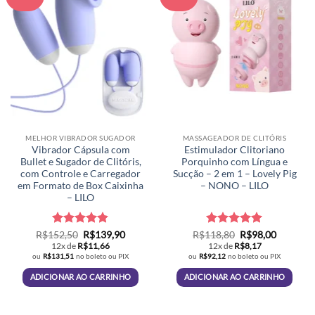
As
As
opções
opções
podem
podem
ser
ser
escolhidas
escolhidas
na
na
página
página
do
do
produto
produto
MELHOR VIBRADOR SUGADOR
MASSAGEADOR DE CLITÓRIS
Vibrador Cápsula com
Estimulador Clitoriano
Bullet e Sugador de Clitóris,
Porquinho com Língua e
com Controle e Carregador
Sucção – 2 em 1 – Lovely Pig
em Formato de Box Caixinha
– NONO – LILO
– LILO
Avaliação
O
O
Avaliação
O
5
O
R$
152,50
R$
139,90
R$
118,80
R$
98,00
preço
preço
preço
preço
4.8
de 5
de 5
12x de
R$
11,66
12x de
R$
8,17
original
atual
original
atual
ou
R$
131,51
no boleto ou PIX
ou
R$
92,12
no boleto ou PIX
era:
é:
era:
é:
R$152,50.
R$139,90.
R$118,80.
R$98,00.
ADICIONAR AO CARRINHO
ADICIONAR AO CARRINHO