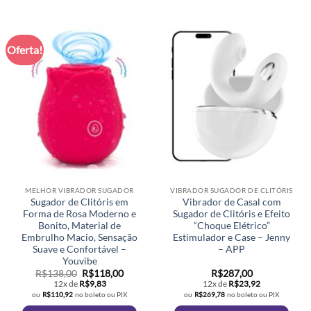
Oferta!
MELHOR VIBRADOR SUGADOR
VIBRADOR SUGADOR DE CLITÓRIS
Sugador de Clitóris em
Vibrador de Casal com
Forma de Rosa Moderno e
Sugador de Clitóris e Efeito
Bonito, Material de
“Choque Elétrico”
Embrulho Macio, Sensação
Estimulador e Case – Jenny
Suave e Confortável –
– APP
Youvibe
O
O
R$
138,00
R$
118,00
R$
287,00
preço
preço
12x de
R$
9,83
12x de
R$
23,92
original
atual
ou
R$
110,92
no boleto ou PIX
ou
R$
269,78
no boleto ou PIX
era:
é:
R$138,00.
R$118,00.