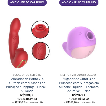
ADICIONAR AO CARRINHO
ADICIONAR AO CARRINHO
SUGADOR DE CLITÓRIS
MELHOR VIBRADOR SUGADOR
Vibrador de Ponto G e
Sugador de Clitóris de
Clitóris com 9 Modos de
Pulsação com Vibração em
Pulsação e Tapping – Floral –
Silicone Líquido – Formato
S-Hande
de Peixe – Trish
R$
238,00
R$
287,00
12x de
R$
19,83
12x de
R$
23,92
ou
R$
223,72
no boleto ou PIX
ou
R$
269,78
no boleto ou PIX