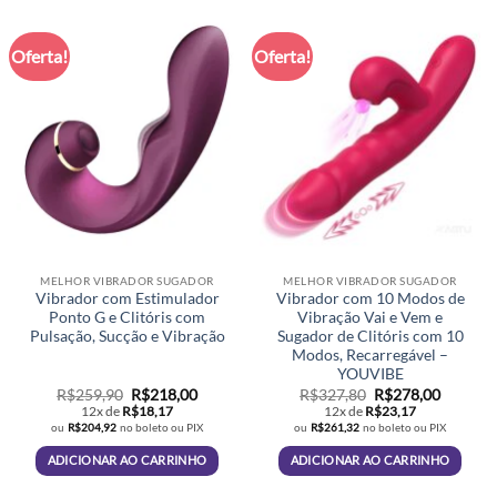
Oferta!
Oferta!
MELHOR VIBRADOR SUGADOR
MELHOR VIBRADOR SUGADOR
Vibrador com Estimulador
Vibrador com 10 Modos de
Ponto G e Clitóris com
Vibração Vai e Vem e
Pulsação, Sucção e Vibração
Sugador de Clitóris com 10
Modos, Recarregável –
YOUVIBE
O
O
O
O
R$
259,90
R$
218,00
R$
327,80
R$
278,00
preço
preço
preço
preço
12x de
R$
18,17
12x de
R$
23,17
original
atual
original
atual
ou
R$
204,92
no boleto ou PIX
ou
R$
261,32
no boleto ou PIX
era:
é:
era:
é:
R$259,90.
R$218,00.
R$327,80.
R$278,0
ADICIONAR AO CARRINHO
ADICIONAR AO CARRINHO