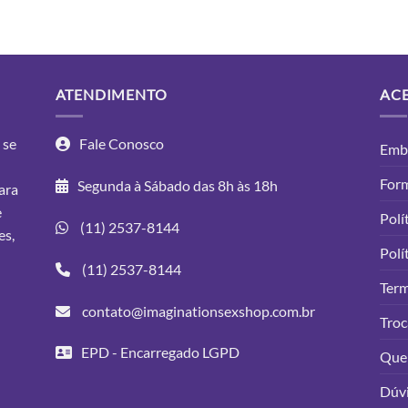
ATENDIMENTO
AC
 se
Fale Conosco
Emba
For
Segunda à Sábado das 8h às 18h
ara
e
Polí
(11) 2537-8144
es,
Polí
(11) 2537-8144
Ter
contato@imaginationsexshop.com.br
Troc
EPD - Encarregado LGPD
Que
Dúv