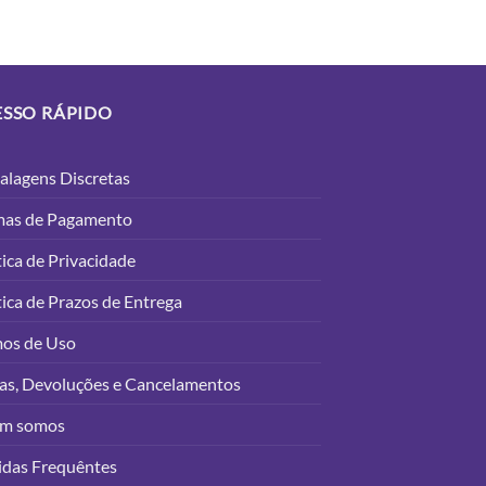
ESSO RÁPIDO
lagens Discretas
mas de Pagamento
tica de Privacidade
tica de Prazos de Entrega
mos de Uso
as, Devoluções e Cancelamentos
m somos
idas Frequêntes