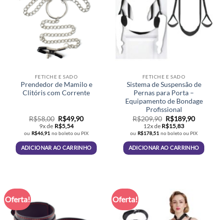
FETICHE E SADO
FETICHE E SADO
Prendedor de Mamilo e
Sistema de Suspensão de
Clitóris com Corrente
Pernas para Porta –
Equipamento de Bondage
Profissional
O
O
O
O
R$
58,00
R$
49,90
R$
209,90
R$
189,90
preço
preço
preço
preço
9x de
R$
5,54
12x de
R$
15,83
original
atual
original
atual
ou
R$
46,91
no boleto ou PIX
ou
R$
178,51
no boleto ou PIX
era:
é:
era:
é:
R$58,00.
R$49,90.
R$209,90.
R$189,9
ADICIONAR AO CARRINHO
ADICIONAR AO CARRINHO
Oferta!
Oferta!