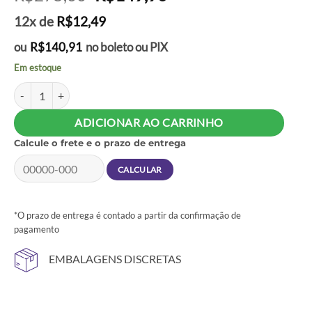
preço
preço
12x de
R$
12,49
original
atual
era:
é:
ou
R$
140,91
no boleto ou PIX
R$275,00.
R$149,90.
Em estoque
Deluxe Bondage Kit – Mordaça, Algema e Chicote – LoveToy quantid
ADICIONAR AO CARRINHO
Calcule o frete e o prazo de entrega
*O prazo de entrega é contado a partir da confirmação de
pagamento
EMBALAGENS DISCRETAS