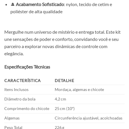
🎩
Acabamento Sofisticado
: nylon, tecido de cetim e
poliéster de alta qualidade
Mergulhe num universo de mistério e entrega total. Este kit
une sensações de poder e conforto, convidando você e seu
parceiro a explorar novas dinâmicas de controle com
elegância.
Especificações Técnicas
CARACTERÍSTICA
DETALHE
Itens Inclusos
Mordaça, algemas e chicote
Diâmetro da bola
4,2 cm
Comprimento do chicote
25 cm (10″)
Algemas
Circunferência ajustável, acolchoadas
Peso Total
226 g