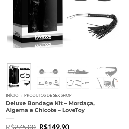
INÍCIO
»
PRODUTOS DE SEX SHOP
Deluxe Bondage Kit – Mordaça,
Algema e Chicote – LoveToy
O
O
R$
275,00
R$
149,90