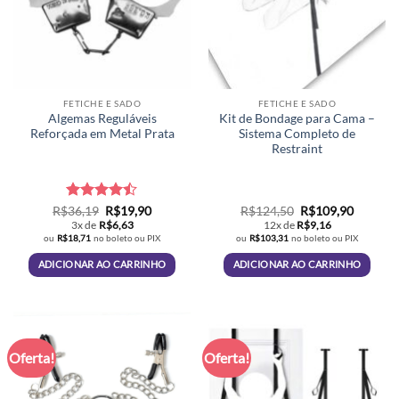
FETICHE E SADO
FETICHE E SADO
Algemas Reguláveis
Kit de Bondage para Cama –
Reforçada em Metal Prata
Sistema Completo de
Restraint
Avaliação
O
O
O
O
R$
36,19
R$
19,90
R$
124,50
R$
109,90
preço
preço
preço
preço
4.46
de 5
3x de
R$
6,63
12x de
R$
9,16
original
atual
original
atual
ou
R$
18,71
no boleto ou PIX
ou
R$
103,31
no boleto ou PIX
era:
é:
era:
é:
R$36,19.
R$19,90.
R$124,50.
R$109,9
ADICIONAR AO CARRINHO
ADICIONAR AO CARRINHO
Oferta!
Oferta!