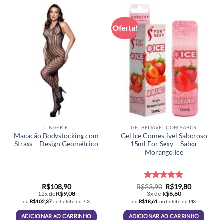
Oferta!
LINGERIE
GEL BEIJÁVEL COM SABOR
Macacão Bodystocking com
Gel Ice Comestível Saboroso
Strass – Design Geométrico
15ml For Sexy – Sabor
Morango Ice
Avaliação
O
5
O
R$
108,90
R$
23,90
R$
19,80
preço
preço
de 5
12x de
R$
9,08
3x de
R$
6,60
original
atual
ou
R$
102,37
no boleto ou PIX
ou
R$
18,61
no boleto ou PIX
era:
é:
R$23,90.
R$19,80.
ADICIONAR AO CARRINHO
ADICIONAR AO CARRINHO