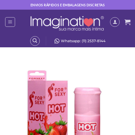
Skip
ENVIOS RÁPIDOS E EMBALAGENS DISCRETAS
to
content
Whatsapp: (11) 2537-8144