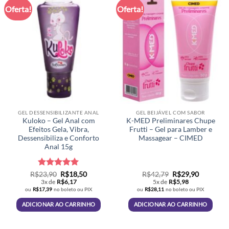
Oferta!
Oferta!
GEL DESSENSIBILIZANTE ANAL
GEL BEIJÁVEL COM SABOR
Kuloko – Gel Anal com
K-MED Preliminares Chupe
Efeitos Gela, Vibra,
Frutti – Gel para Lamber e
Dessensibiliza e Conforto
Massagear – CIMED
Anal 15g
Avaliação
O
5
O
O
O
R$
23,90
R$
18,50
R$
42,79
R$
29,90
preço
preço
preço
preço
de 5
3x de
R$
6,17
5x de
R$
5,98
original
atual
original
atual
ou
R$
17,39
no boleto ou PIX
ou
R$
28,11
no boleto ou PIX
era:
é:
era:
é:
R$23,90.
R$18,50.
R$42,79.
R$29,90.
ADICIONAR AO CARRINHO
ADICIONAR AO CARRINHO