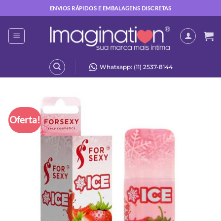
Skip
ENVIOS RÁPIDOS E EMBALAGENS DISCRETAS
to
content
Whatsapp: (11) 2537-8144
Oferta!