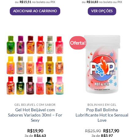
original
atual
original
atual
ou
R$
15,51
no boleto ou PIX
ou
R$
16,83
no boleto ou PIX
era:
é:
era:
é:
R$21,90.
R$16,50.
R$25,90.
R$17,90.
ADICIONAR AO CARRINHO
VER OPÇÕES
Este
produto
tem
várias
Oferta!
variantes.
As
opções
podem
ser
escolhidas
na
página
do
produto
GEL BEIJÁVEL COM SABOR
BOLINHAS EM GEL
Gel Hot Beijável com
Pop Ball Bolinha
Sabores Variados 30ml – For
Lubrificante Hot Ice Sensual
Sexy
Love
O
O
R$
19,90
R$
25,90
R$
17,90
preço
preço
3x de
R$
6,63
3x de
R$
5,97