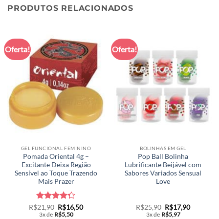
PRODUTOS RELACIONADOS
Oferta!
Oferta!
GEL FUNCIONAL FEMININO
BOLINHAS EM GEL
Pomada Oriental 4g –
Pop Ball Bolinha
Excitante Deixa Região
Lubrificante Beijável com
Sensível ao Toque Trazendo
Sabores Variados Sensual
Mais Prazer
Love
Avaliação
O
O
O
O
R$
21,90
R$
16,50
R$
25,90
R$
17,90
preço
preço
preço
preço
4.26
de 5
3x de
R$
5,50
3x de
R$
5,97