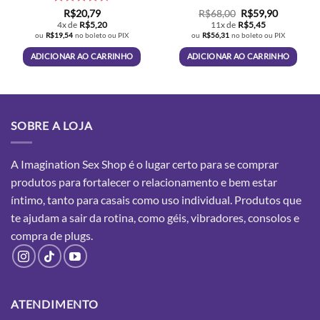
Avaliação
O
O
R$
20,79
R$
68,00
R$
59,90
preço
preço
4.6
de 5
4x de
R$
5,20
11x de
R$
5,45
original
atual
ou
R$
19,54
no boleto ou PIX
ou
R$
56,31
no boleto ou PIX
era:
é:
R$68,00.
R$59,90.
ADICIONAR AO CARRINHO
ADICIONAR AO CARRINHO
SOBRE A LOJA
A Imagination Sex Shop é o lugar certo para se comprar
produtos para fortalecer o relacionamento e bem estar
íntimo, tanto para casais como uso individual. Produtos que
te ajudam a sair da rotina, como géis, vibradores, consolos e
compra
de plugs.
ATENDIMENTO