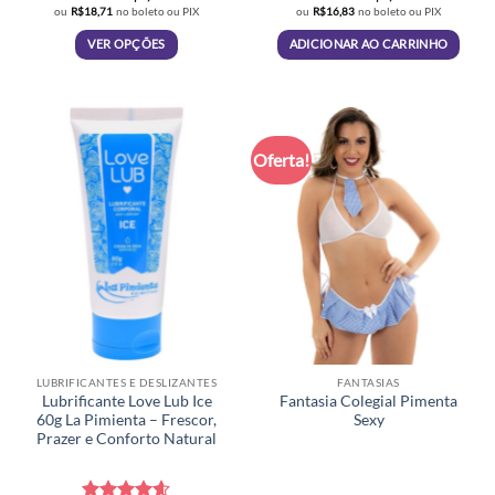
original
atual
ou
R$
18,71
no boleto ou PIX
ou
R$
16,83
no boleto ou PIX
era:
é:
R$25,90.
R$17,90.
VER OPÇÕES
ADICIONAR AO CARRINHO
Este
produto
tem
várias
Oferta!
variantes.
As
opções
podem
ser
escolhidas
na
página
do
produto
LUBRIFICANTES E DESLIZANTES
FANTASIAS
Lubrificante Love Lub Ice
Fantasia Colegial Pimenta
60g La Pimienta – Frescor,
Sexy
Prazer e Conforto Natural