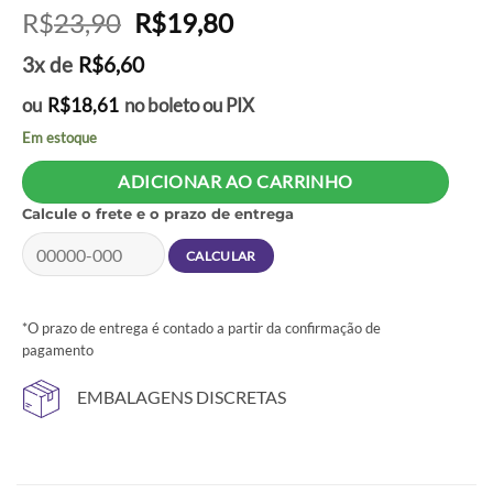
Avaliado
1
O
O
R$
23,90
R$
19,80
como
5
de
preço
preço
5, com
3x de
R$
6,60
baseado em
original
atual
avaliação
era:
é:
de cliente
ou
R$
18,61
no boleto ou PIX
R$23,90.
R$19,80.
Em estoque
ADICIONAR AO CARRINHO
Calcule o frete e o prazo de entrega
*O prazo de entrega é contado a partir da confirmação de
pagamento
EMBALAGENS DISCRETAS