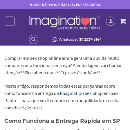
Skip
ENVIOS RÁPIDOS E EMBALAGENS DISCRETAS
to
content
Whatsapp: (11) 2537-8144
Comprar em sex shop online ainda gera uma dúvida muito
comum: como funciona a entrega? A embalagem vai chamar
atenção? Vão saber o que é? O prazo é confiável?
Neste artigo, respondemos todas essas perguntas sobre
como funciona a entrega da
Imagination Sex Shop
em São
Paulo — para que você compre com tranquilidade e receba
com discrição total.
Como Funciona a Entrega Rápida em SP