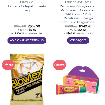
FANTASIAS
PÊNIS COM VENTOSA
Fantasia Colegial Pimenta
Pênis com Vibração, com
Sexy
Ventosa e 05 Cores com
14×3,5cm – 12cm
Penetrável – Design
Exclusivo Imagination
O
O
O
O
R$
68,00
R$
59,90
R$
99,90
R$
49,90
preço
preço
preço
preço
11x de
R$
5,45
9x de
R$
5,54
original
atual
original
atual
ou
R$
56,31
no boleto ou PIX
ou
R$
46,91
no boleto ou PIX
era:
é:
era:
é:
R$68,00.
R$59,90.
R$99,90.
R$49,90.
ADICIONAR AO CARRINHO
VER OPÇÕES
Este
produto
tem
várias
Oferta!
Oferta!
variantes.
As
opções
podem
ser
escolhidas
na
página
do