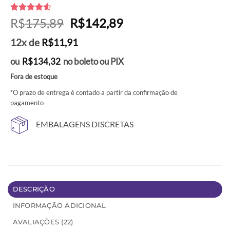
Avaliado
22
O
O
R$
175,89
R$
142,89
como
4.55
preço
preço
de 5, com
12x de
R$
11,91
baseado
original
atual
em
era:
é:
avaliações
ou
R$
134,32
no boleto ou PIX
de clientes
R$175,89.
R$142,89.
Fora de estoque
*O prazo de entrega é contado a partir da confirmação de
pagamento
EMBALAGENS DISCRETAS
DESCRIÇÃO
INFORMAÇÃO ADICIONAL
AVALIAÇÕES (22)