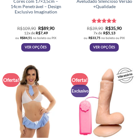
Cores com 17×3,5cm –
Aveludado Silencioso Versão
14cm Penetrável – Design
+Qualidade
Exclusivo Imagination
O
O
Avaliação
O
O
R$
109,90
R$
89,90
R$
39,90
R$
35,90
preço
preço
preço
preço
4.67
de 5
12x de
R$
7,49
7x de
R$
5,13
original
atual
original
atual
ou
R$
84,51
no boleto ou PIX
ou
R$
33,75
no boleto ou PIX
era:
é:
era:
é:
R$109,90.
R$89,90.
R$39,90.
R$35,90.
VER OPÇÕES
VER OPÇÕES
Este
Este
produto
produto
tem
tem
várias
várias
Oferta!
Oferta!
variantes.
variantes.
As
As
Exclusivo
opções
opções
podem
podem
ser
ser
escolhidas
escolhidas
na
na
página
página
do
do
produto
produto