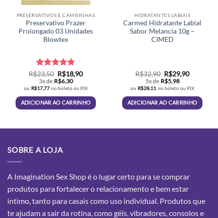
produto
PRESERVATIVOS E CAMISINHAS
HIDRATANTES LABIAIS
Preservativo Prazer
Carmed Hidratante Labial
Prolongado 03 Unidades
Sabor Melancia 10g –
Blowtex
CIMED
Avaliação
O
5
O
O
O
R$
23,50
R$
18,90
R$
32,90
R$
29,90
preço
preço
preço
preço
de 5
3x de
R$
6,30
5x de
R$
5,98
original
atual
original
atual
ou
R$
17,77
no boleto ou PIX
ou
R$
28,11
no boleto ou PIX
era:
é:
era:
é:
R$23,50.
R$18,90.
R$32,90.
R$29,90.
ADICIONAR AO CARRINHO
ADICIONAR AO CARRINHO
SOBRE A LOJA
A Imagination Sex Shop é o lugar certo para se comprar
produtos para fortalecer o relacionamento e bem estar
íntimo, tanto para casais como uso individual. Produtos que
te ajudam a sair da rotina, como géis, vibradores, consolos e