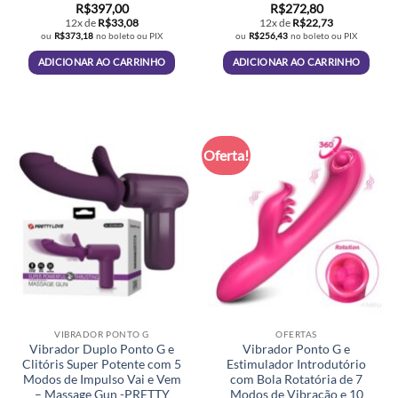
Avaliação
5
R$
397,00
R$
272,80
de 5
12x de
R$
33,08
12x de
R$
22,73
ou
R$
373,18
no boleto ou PIX
ou
R$
256,43
no boleto ou PIX
ADICIONAR AO CARRINHO
ADICIONAR AO CARRINHO
Oferta!
VIBRADOR PONTO G
OFERTAS
Vibrador Duplo Ponto G e
Vibrador Ponto G e
Clitóris Super Potente com 5
Estimulador Introdutório
Modos de Impulso Vai e Vem
com Bola Rotatória de 7
– Massage Gun -PRETTY
Modos de Vibração e 10