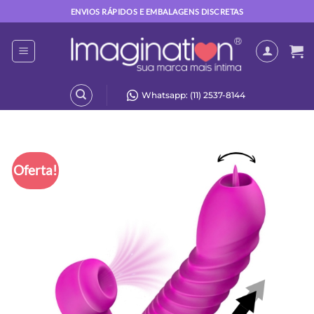
Skip
ENVIOS RÁPIDOS E EMBALAGENS DISCRETAS
to
content
Whatsapp: (11) 2537-8144
Oferta!