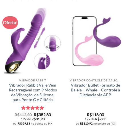
Oferta!
VIBRADOR RABBIT
VIBRADOR CONTROLE DE APLICATIVO E BLUETOOTH
Vibrador Rabbit Vai e Vem
Vibrador Bullet Formato de
Recarregável com 9 Modos
Baleia – Whale – Controle à
de Vibração, de Silicone,
Distância via APP
para Ponto G e Clitóris
Avaliação
O
5
O
R$
412,50
R$
382,80
R$
118,00
preço
preço
de 5
12x de
R$
31,90
12x de
R$
9,83
original
atual
ou
R$
359,83
no boleto ou PIX
ou
R$
110,92
no boleto ou PIX
era:
é: