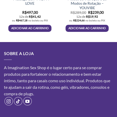
LOVE
Modos de Rotação –
YOUVIBE
O
O
R$
497,00
R$
289,00
R$
239,00
preço
preço
12x de
R$
41,42
12x de
R$
19,92
original
atual
ou
R$
467,18
no boleto ou PIX
ou
R$
224,66
no boleto ou PIX
era:
é:
R$289,00.
R$239,0
ADICIONAR AO CARRINHO
ADICIONAR AO CARRINHO
SOBRE A LOJA
A Imagination Sex Shop é o lugar certo para se comprar
produtos para fortalecer o relacionamento e bem estar
íntimo, tanto para casais como uso individual. Produtos que
te ajudam a sair da rotina, como géis, vibradores, consolos e
compra
de plugs.