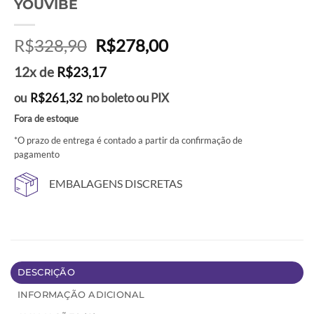
YOUVIBE
O
O
R$
328,90
R$
278,00
preço
preço
12x de
R$
23,17
original
atual
era:
é:
ou
R$
261,32
no boleto ou PIX
R$328,90.
R$278,00.
Fora de estoque
*O prazo de entrega é contado a partir da confirmação de
pagamento
EMBALAGENS DISCRETAS
DESCRIÇÃO
INFORMAÇÃO ADICIONAL