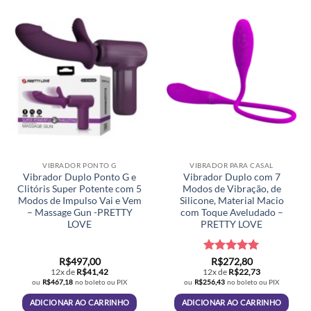
VIBRADOR PONTO G
VIBRADOR PARA CASAL
Vibrador Duplo Ponto G e
Vibrador Duplo com 7
Clitóris Super Potente com 5
Modos de Vibração, de
Modos de Impulso Vai e Vem
Silicone, Material Macio
– Massage Gun -PRETTY
com Toque Aveludado –
LOVE
PRETTY LOVE
Avaliação
5
R$
497,00
R$
272,80
de 5
12x de
R$
41,42
12x de
R$
22,73
ou
R$
467,18
no boleto ou PIX
ou
R$
256,43
no boleto ou PIX
ADICIONAR AO CARRINHO
ADICIONAR AO CARRINHO