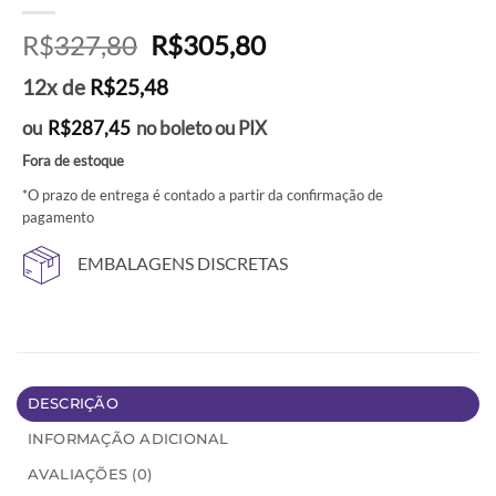
O
O
R$
327,80
R$
305,80
preço
preço
12x de
R$
25,48
original
atual
era:
é:
ou
R$
287,45
no boleto ou PIX
R$327,80.
R$305,80.
Fora de estoque
*O prazo de entrega é contado a partir da confirmação de
pagamento
EMBALAGENS DISCRETAS
DESCRIÇÃO
INFORMAÇÃO ADICIONAL
AVALIAÇÕES (0)