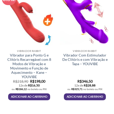
VIBRADOR RABBIT
VIBRADOR RABBIT
Vibrador para Ponto G e
Vibrador Com Estimulador
Clitóris Recarregável com 8
De Clitóris e com Vibração e
Modos de Vibração e
Tapa – YOUVIBE
Movimento e Função de
Aquecimento – Kane –
YOUVIBE
O
O
R$
218,90
R$
198,00
R$
346,50
preço
preço
12x de
R$
16,50
12x de
R$
28,88
original
atual
ou
R$
186,12
no boleto ou PIX
ou
R$
325,71
no boleto ou PIX
era:
é:
R$218,90.
R$198,00.
ADICIONAR AO CARRINHO
ADICIONAR AO CARRINHO