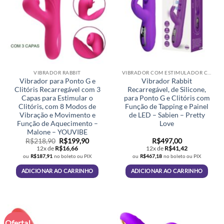
VIBRADOR RABBIT
VIBRADOR COM ESTIMULADOR CLITORIANO
Vibrador para Ponto G e
Vibrador Rabbit
Clitóris Recarregável com 3
Recarregável, de Silicone,
Capas para Estimular o
para Ponto G e Clitóris com
Clitóris, com 8 Modos de
Função de Tapping e Painel
Vibração e Movimento e
de LED – Sabien – Pretty
Função de Aquecimento –
Love
Malone – YOUVIBE
O
O
R$
218,90
R$
199,90
R$
497,00
preço
preço
12x de
R$
16,66
12x de
R$
41,42
original
atual
ou
R$
187,91
no boleto ou PIX
ou
R$
467,18
no boleto ou PIX
era:
é:
R$218,90.
R$199,90.
ADICIONAR AO CARRINHO
ADICIONAR AO CARRINHO
Oferta!