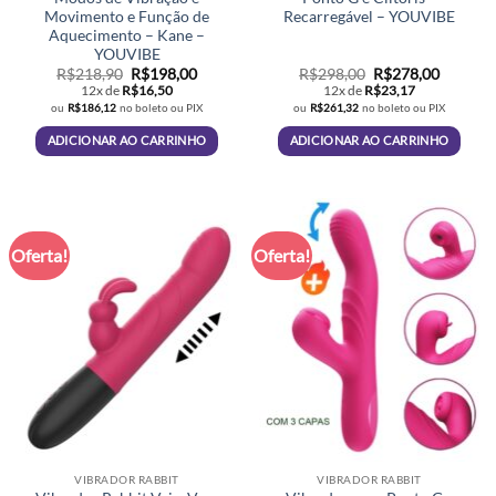
Movimento e Função de
Recarregável – YOUVIBE
Aquecimento – Kane –
YOUVIBE
O
O
O
O
R$
218,90
R$
198,00
R$
298,00
R$
278,00
preço
preço
preço
preço
12x de
R$
16,50
12x de
R$
23,17
original
atual
original
atual
ou
R$
186,12
no boleto ou PIX
ou
R$
261,32
no boleto ou PIX
era:
é:
era:
é:
R$218,90.
R$198,00.
R$298,00.
R$278,0
ADICIONAR AO CARRINHO
ADICIONAR AO CARRINHO
Oferta!
Oferta!
VIBRADOR RABBIT
VIBRADOR RABBIT