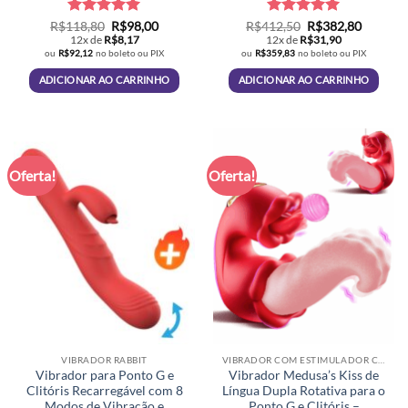
Avaliação
O
5
O
Avaliação
O
5
O
R$
118,80
R$
98,00
R$
412,50
R$
382,80
preço
preço
preço
preço
de 5
de 5
12x de
R$
8,17
12x de
R$
31,90
original
atual
original
atual
ou
R$
92,12
no boleto ou PIX
ou
R$
359,83
no boleto ou PIX
era:
é:
era:
é:
R$118,80.
R$98,00.
R$412,50.
R$382,8
ADICIONAR AO CARRINHO
ADICIONAR AO CARRINHO
Oferta!
Oferta!
VIBRADOR RABBIT
VIBRADOR COM ESTIMULADOR CLITORIANO
Vibrador para Ponto G e
Vibrador Medusa’s Kiss de
Clitóris Recarregável com 8
Língua Dupla Rotativa para o
Modos de Vibração e
Ponto G e Clitóris –