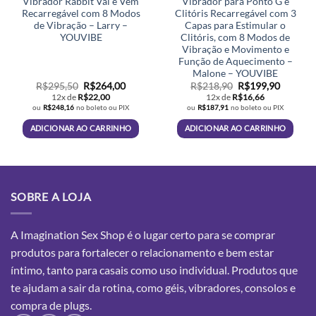
Vibrador Rabbit Vai e Vem
Vibrador para Ponto G e
Recarregável com 8 Modos
Clitóris Recarregável com 3
de Vibração – Larry –
Capas para Estimular o
YOUVIBE
Clitóris, com 8 Modos de
Vibração e Movimento e
Função de Aquecimento –
Malone – YOUVIBE
O
O
O
O
R$
295,50
R$
264,00
R$
218,90
R$
199,90
preço
preço
preço
preço
12x de
R$
22,00
12x de
R$
16,66
original
atual
original
atual
ou
R$
248,16
no boleto ou PIX
ou
R$
187,91
no boleto ou PIX
era:
é:
era:
é:
R$295,50.
R$264,00.
R$218,90.
R$199,9
ADICIONAR AO CARRINHO
ADICIONAR AO CARRINHO
SOBRE A LOJA
A Imagination Sex Shop é o lugar certo para se comprar
produtos para fortalecer o relacionamento e bem estar
íntimo, tanto para casais como uso individual. Produtos que
te ajudam a sair da rotina, como géis, vibradores, consolos e
compra
de plugs.