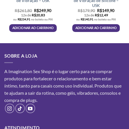
de Vibração – USK
de Vibração de Silicone –
USK
O
O
O
O
R$
261,80
R$
249,90
R$
179,90
R$
149,90
preço
preço
preço
preço
12x de
R$
20,83
12x de
R$
12,49
original
atual
original
atual
ou
R$
234,91
no boleto ou PIX
ou
R$
140,91
no boleto ou PIX
era:
é:
era:
é:
R$261,80.
R$249,90.
R$179,90.
R$149,9
ADICIONAR AO CARRINHO
ADICIONAR AO CARRINHO
SOBRE A LOJA
A Imagination Sex Shop é o lugar certo para se comprar
produtos para fortalecer o relacionamento e bem estar
íntimo, tanto para casais como uso individual. Produtos que
te ajudam a sair da rotina, como géis, vibradores, consolos e
compra
de plugs.
ATENDIMENTO