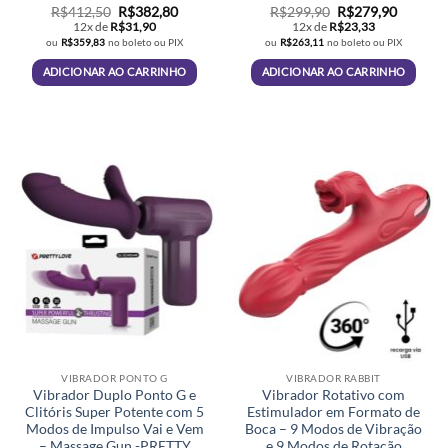
Avaliação
O
5
O
O
O
R$
412,50
R$
382,80
R$
299,90
R$
279,90
preço
preço
preço
preço
de 5
12x de
R$
31,90
12x de
R$
23,33
original
atual
original
atual
ou
R$
359,83
no boleto ou PIX
ou
R$
263,11
no boleto ou PIX
era:
é:
era:
é:
R$412,50.
R$382,80.
R$299,90.
R$279,9
ADICIONAR AO CARRINHO
ADICIONAR AO CARRINHO
VIBRADOR PONTO G
VIBRADOR RABBIT
Vibrador Duplo Ponto G e
Vibrador Rotativo com
Clitóris Super Potente com 5
Estimulador em Formato de
Modos de Impulso Vai e Vem
Boca – 9 Modos de Vibração
– Massage Gun -PRETTY
e 9 Modos de Rotação