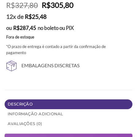
O
O
R$
327,80
R$
305,80
preço
preço
12x de
R$
25,48
original
atual
era:
é:
ou
R$
287,45
no boleto ou PIX
R$327,80.
R$305,80.
Fora de estoque
*O prazo de entrega é contado a partir da confirmação de
pagamento
EMBALAGENS DISCRETAS
DESCRIÇÃO
INFORMAÇÃO ADICIONAL
AVALIAÇÕES (0)