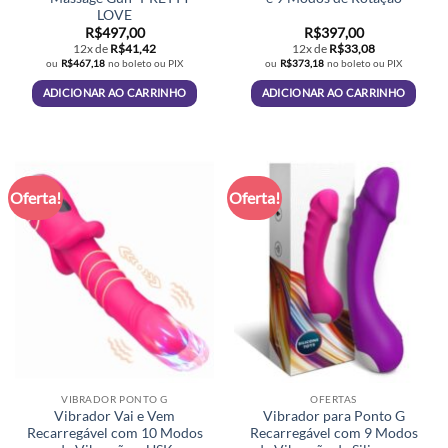
LOVE
R$
497,00
R$
397,00
12x de
R$
41,42
12x de
R$
33,08
ou
R$
467,18
no boleto ou PIX
ou
R$
373,18
no boleto ou PIX
ADICIONAR AO CARRINHO
ADICIONAR AO CARRINHO
Oferta!
Oferta!
VIBRADOR PONTO G
OFERTAS
Vibrador Vai e Vem
Vibrador para Ponto G
Recarregável com 10 Modos
Recarregável com 9 Modos