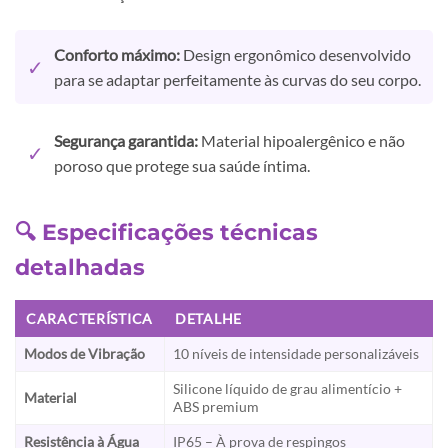
Conforto máximo:
Design ergonômico desenvolvido
✓
para se adaptar perfeitamente às curvas do seu corpo.
Segurança garantida:
Material hipoalergênico e não
✓
poroso que protege sua saúde íntima.
🔍 Especificações técnicas
detalhadas
CARACTERÍSTICA
DETALHE
Modos de Vibração
10 níveis de intensidade personalizáveis
Silicone líquido de grau alimentício +
Material
ABS premium
Resistência à Água
IP65 – À prova de respingos