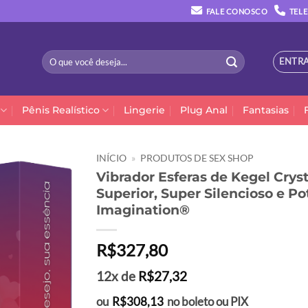
FALE CONOSCO
TELE
Pesquisar
ENTRA
por:
Pênis Realístico
Lingerie
Plug Anal
Fantasias
INÍCIO
»
PRODUTOS DE SEX SHOP
Vibrador Esferas de Kegel Crys
Superior, Super Silencioso e Po
Imagination®
R$
327,80
12x de
R$
27,32
ou
R$
308,13
no boleto ou PIX