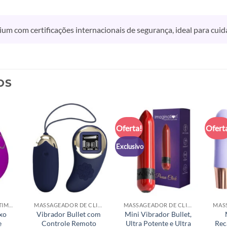
m com certificações internacionais de segurança, ideal para cu
OS
Oferta!
Ofert
Exclusivo
VIBRADOR COM ESTIMULADOR CLITORIANO
MASSAGEADOR DE CLITÓRIS
MASSAGEADOR DE CLITÓRIS
xo
Vibrador Bullet com
Mini Vibrador Bullet,
e
Controle Remoto
Ultra Potente e Ultra
Rec