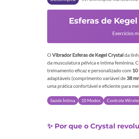
Esferas de Kegel
Exercícios m
O
Vibrador Esferas de Kegel Crystal
da lin
da musculatura pélvica e íntima feminina.
treinamento eficaz e personalizado com
10
adaptáveis (comprimento variável de
38 mm
uma prática confortável e eficiente para me
Saúde Íntima
10 Modos
Controle Wirele
✨ Por que o Crystal revol