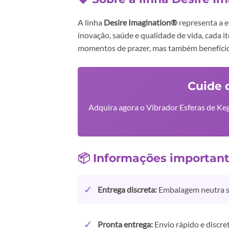
A linha
Desire Imagination®
representa a e
inovação, saúde e qualidade de vida, cada 
momentos de prazer, mas também benefícios
Cuide 
Adquira agora o Vibrador Esferas de Keg
📦 Informações importan
✓
Entrega discreta:
Embalagem neutra se
✓
Pronta entrega:
Envio rápido e discr