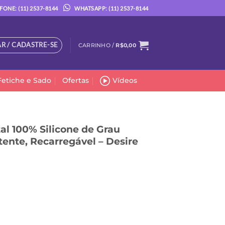
FONE: (11) 2537-8144
WHATSAPP: (11) 2537-8144
R / CADASTRE-SE
CARRINHO /
R$
0,00
Fetiche e Sado
Ofertas
Vídeos
tal 100% Silicone de Grau
tente, Recarregável – Desire