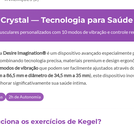
 Crystal — Tecnologia para Saúd
usculares personalizados com 10 modos de vibração e controle r
ha
Desire Imagination®
é um dispositivo avançado especialmente p
 Combinando tecnologia precisa, materiais premium e design ergon
 modos de vibração
que podem ser facilmente ajustados através d
 a 86,5 mm e diâmetro de 34,5 mm a 35 mm
), este dispositivo i
lhorar significativamente sua saúde íntima.
ss
2h de Autonomia
uciona os exercícios de Kegel?