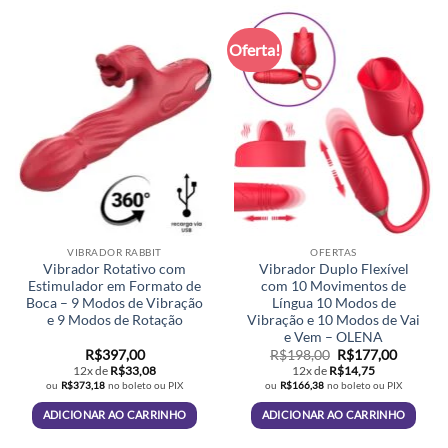
Oferta!
VIBRADOR RABBIT
OFERTAS
Vibrador Rotativo com
Vibrador Duplo Flexível
Estimulador em Formato de
com 10 Movimentos de
Boca – 9 Modos de Vibração
Língua 10 Modos de
e 9 Modos de Rotação
Vibração e 10 Modos de Vai
e Vem – OLENA
O
O
R$
397,00
R$
198,00
R$
177,00
preço
preço
12x de
R$
33,08
12x de
R$
14,75
original
atual
ou
R$
373,18
no boleto ou PIX
ou
R$
166,38
no boleto ou PIX
era:
é:
R$198,00.
R$177,0
ADICIONAR AO CARRINHO
ADICIONAR AO CARRINHO