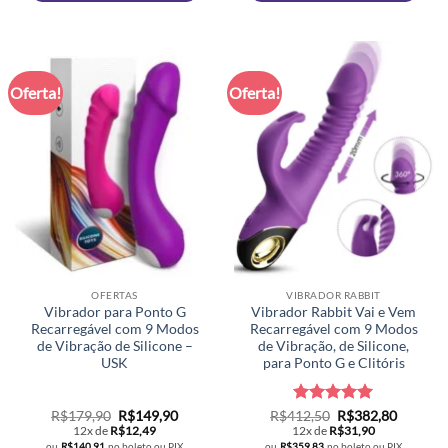
Oferta!
Oferta!
OFERTAS
VIBRADOR RABBIT
Vibrador para Ponto G
Vibrador Rabbit Vai e Vem
Recarregável com 9 Modos
Recarregável com 9 Modos
de Vibração de Silicone –
de Vibração, de Silicone,
USK
para Ponto G e Clitóris
O
O
Avaliação
O
5
O
R$
179,90
R$
149,90
R$
412,50
R$
382,80
preço
preço
preço
preço
de 5
12x de
R$
12,49
12x de
R$
31,90
original
atual
original
atual
ou
R$
140,91
no boleto ou PIX
ou
R$
359,83
no boleto ou PIX