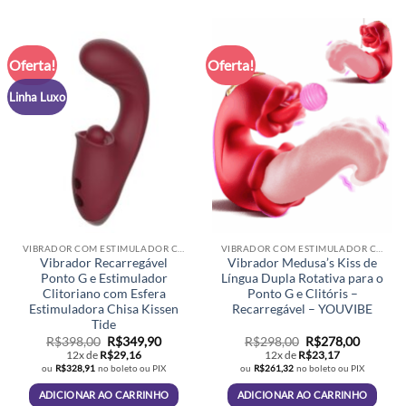
Oferta!
Oferta!
Linha Luxo
VIBRADOR COM ESTIMULADOR CLITORIANO
VIBRADOR COM ESTIMULADOR CLITORIANO
Vibrador Recarregável
Vibrador Medusa’s Kiss de
Ponto G e Estimulador
Língua Dupla Rotativa para o
Clitoriano com Esfera
Ponto G e Clitóris –
Estimuladora Chisa Kissen
Recarregável – YOUVIBE
Tide
O
O
O
O
R$
398,00
R$
349,90
R$
298,00
R$
278,00
preço
preço
preço
preço
12x de
R$
29,16
12x de
R$
23,17
original
atual
original
atual
ou
R$
328,91
no boleto ou PIX
ou
R$
261,32
no boleto ou PIX
era:
é:
era:
é:
R$398,00.
R$349,90.
R$298,00.
R$278,0
ADICIONAR AO CARRINHO
ADICIONAR AO CARRINHO