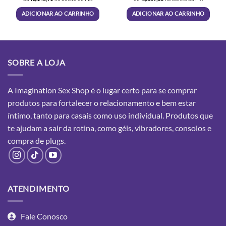
era:
é:
era:
é:
R$179,90.
R$149,90.
R$412,50.
R$382,8
ADICIONAR AO CARRINHO
ADICIONAR AO CARRINHO
SOBRE A LOJA
A Imagination Sex Shop é o lugar certo para se comprar
produtos para fortalecer o relacionamento e bem estar
íntimo, tanto para casais como uso individual. Produtos que
te ajudam a sair da rotina, como géis, vibradores, consolos e
compra
de plugs.
ATENDIMENTO
Fale Conosco