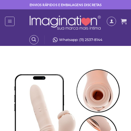
Skip
ENVIOS RÁPIDOS E EMBALAGENS DISCRETAS
to
content
Whatsapp: (11) 2537-8144