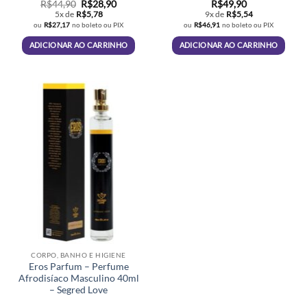
O
O
R$
44,90
R$
28,90
R$
49,90
preço
preço
5x de
R$
5,78
9x de
R$
5,54
original
atual
ou
R$
27,17
no boleto ou PIX
ou
R$
46,91
no boleto ou PIX
era:
é:
R$44,90.
R$28,90.
ADICIONAR AO CARRINHO
ADICIONAR AO CARRINHO
CORPO, BANHO E HIGIENE
Eros Parfum – Perfume
Afrodisíaco Masculino 40ml
– Segred Love