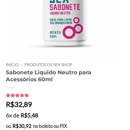
INÍCIO
»
PRODUTOS DE SEX SHOP
Sabonete Líquido Neutro para
Acessórios 60ml
Avaliado
7
R$
32,89
como
5
de
5, com
6x de
R$
5,48
baseado em
avaliações
de clientes
ou
R$
30,92
no boleto ou PIX