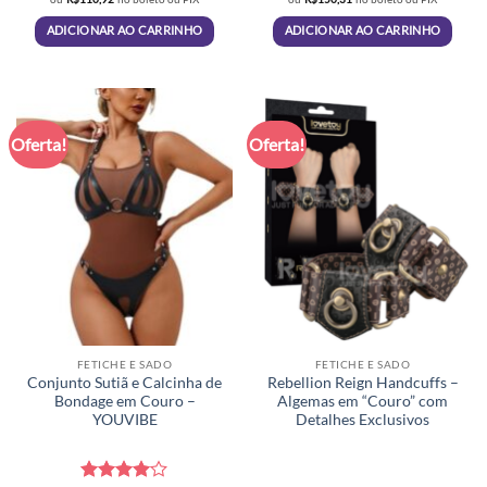
era:
é:
era:
é:
R$139,90.
R$118,00.
R$188,00.
R$159,9
ADICIONAR AO CARRINHO
ADICIONAR AO CARRINHO
Oferta!
Oferta!
FETICHE E SADO
FETICHE E SADO
Conjunto Sutiã e Calcinha de
Rebellion Reign Handcuffs –
Bondage em Couro –
Algemas em “Couro” com
YOUVIBE
Detalhes Exclusivos