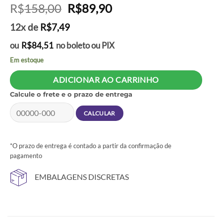
O
O
R$
158,00
R$
89,90
preço
preço
12x de
R$
7,49
original
atual
era:
é:
ou
R$
84,51
no boleto ou PIX
R$158,00.
R$89,90.
Em estoque
ADICIONAR AO CARRINHO
Calcule o frete e o prazo de entrega
*O prazo de entrega é contado a partir da confirmação de
pagamento
EMBALAGENS DISCRETAS