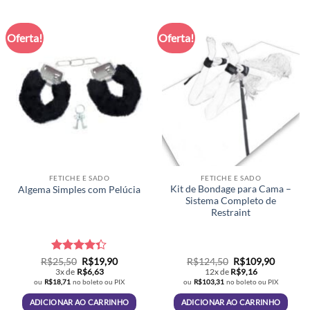
Oferta!
Oferta!
FETICHE E SADO
FETICHE E SADO
Kit de Bondage para Cama –
Algema Simples com Pelúcia
Sistema Completo de
Restraint
Avaliação
O
O
O
O
R$
25,50
R$
19,90
R$
124,50
R$
109,90
preço
preço
preço
preço
4.3
de 5
3x de
R$
6,63
12x de
R$
9,16
original
atual
original
atual
ou
R$
18,71
no boleto ou PIX
ou
R$
103,31
no boleto ou PIX
era:
é:
era:
é:
R$25,50.
R$19,90.
R$124,50.
R$109,9
ADICIONAR AO CARRINHO
ADICIONAR AO CARRINHO