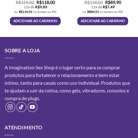
Avaliação
O
O
O
O
R$
159,00
R$
118,00
R$
158,00
R$
89,90
preço
preço
preço
preço
4
de 5
12x de
R$
9,83
12x de
R$
7,49
original
atual
original
atual
ou
R$
110,92
no boleto ou PIX
ou
R$
84,51
no boleto ou PIX
era:
é:
era:
é:
R$159,00.
R$118,00.
R$158,00.
R$89,90.
ADICIONAR AO CARRINHO
ADICIONAR AO CARRINHO
SOBRE A LOJA
A Imagination Sex Shop é o lugar certo para se comprar
produtos para fortalecer o relacionamento e bem estar
íntimo, tanto para casais como uso individual. Produtos que
te ajudam a sair da rotina, como géis, vibradores, consolos e
compra
de plugs.
ATENDIMENTO