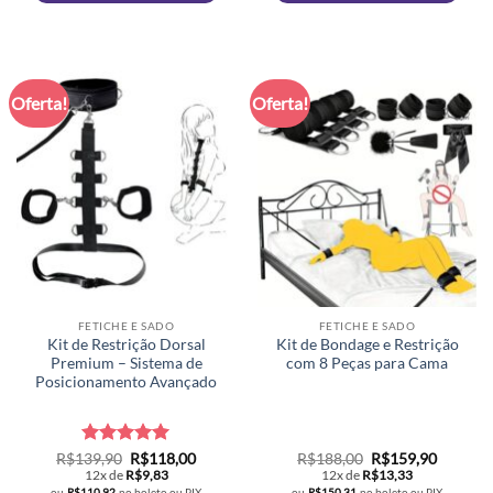
Oferta!
Oferta!
FETICHE E SADO
FETICHE E SADO
Kit de Restrição Dorsal
Kit de Bondage e Restrição
Premium – Sistema de
com 8 Peças para Cama
Posicionamento Avançado
Avaliação
O
5
O
O
O
R$
139,90
R$
118,00
R$
188,00
R$
159,90
preço
preço
preço
preço
de 5
12x de
R$
9,83
12x de
R$
13,33
original
atual
original
atual
ou
R$
110,92
no boleto ou PIX
ou
R$
150,31
no boleto ou PIX