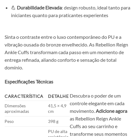
💪
Durabilidade Elevada
: design robusto, ideal tanto para
iniciantes quanto para praticantes experientes
Sinta o contraste entre o luxo contemporâneo do PU e a
vibração ousada do bronze envelhecido. As Rebellion Reign
Ankle Cuffs transformam cada passo em um momento de
entrega refinada, aliando conforto e sensação de total
domínio.
Especificações Técnicas
Descubra o poder de um
CARACTERÍSTICA
DETALHE
controle elegante em cada
Dimensões
41,5 × 4,9
movimento.
Adicione agora
aproximadas
cm
as Rebellion Reign Ankle
Peso
398 g
Cuffs ao seu carrinho e
PU de alta
transforme seus momentos
resistência