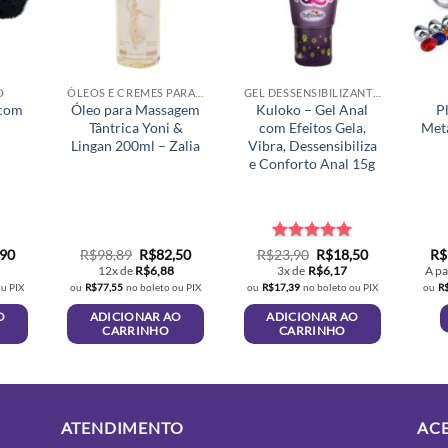
O
ÓLEOS E CREMES PARA MASSAGEM
GEL DESSENSIBILIZANTE ANAL
 com
Óleo para Massagem
Kuloko – Gel Anal
P
Tântrica Yoni &
com Efeitos Gela,
Met
Lingan 200ml – Zalia
Vibra, Dessensibiliza
e Conforto Anal 15g
O
O
O
Avaliação
O
5
O
,90
R$
98,89
R$
82,50
R$
23,90
R$
18,50
R$
preço
preço
preço
preço
preço
de 5
12x de
R$
6,88
3x de
R$
6,17
A pa
al
atual
original
atual
original
atual
ou PIX
ou
R$
77,55
no boleto ou PIX
ou
R$
17,39
no boleto ou PIX
ou
R
é:
era:
é:
era:
é:
50.
R$19,90.
R$98,89.
R$82,50.
R$23,90.
R$18,50.
O
ADICIONAR AO
ADICIONAR AO
CARRINHO
CARRINHO
ATENDIMENTO
AC