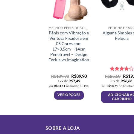
MELHOR PÊNIS DE BORRACHA
FETICHE E SAD
Pênis com Vibração e
Algema Simples
Ventosa Fixadora em
Pelúcia
05 Cores com
17×3,5cm – 14cm
Penetrável – Design
Exclusivo Imagination
O
O
Avaliação
O
R$
109,90
R$
89,90
R$
25,50
R$
19
preço
preço
preço
4.3
de 5
12x de
R$
7,49
3x de
R$
6,63
original
atual
origin
ou
R$
84,51
no boleto ou PIX
ou
R$
18,71
no boleto 
era:
é:
era:
R$109,90.
R$89,90.
R$25,
VER OPÇÕES
ADICIONAR A
CARRINHO
Este
produto
tem
várias
SOBRE A LOJA
variantes.