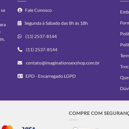
 se
Fale Conosco
Emba
For
Segunda à Sábado das 8h às 18h
ara
e
Polí
(11) 2537-8144
es,
Polí
(11) 2537-8144
Ter
contato@imaginationsexshop.com.br
Troc
EPD - Encarregado LGPD
Que
Dúv
COMPRE COM SEGURAN