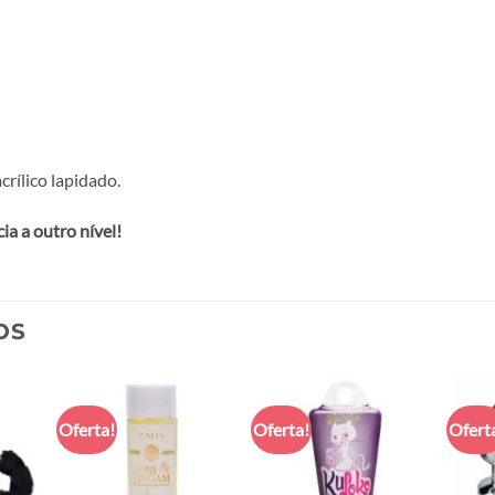
crílico lapidado.
ia a outro nível!
OS
Oferta!
Oferta!
Ofert