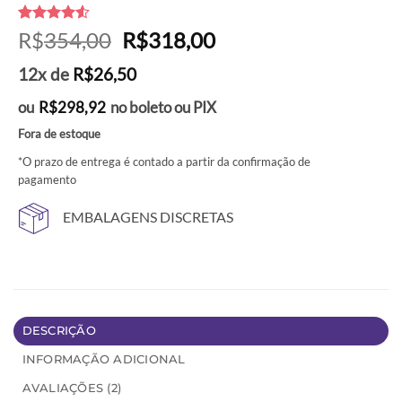
Avaliado
2
O
O
R$
354,00
R$
318,00
como
4.5
preço
preço
de 5, com
12x de
R$
26,50
baseado
original
atual
em
era:
é:
avaliações
ou
R$
298,92
no boleto ou PIX
de clientes
R$354,00.
R$318,00.
Fora de estoque
*O prazo de entrega é contado a partir da confirmação de
pagamento
EMBALAGENS DISCRETAS
DESCRIÇÃO
INFORMAÇÃO ADICIONAL
AVALIAÇÕES (2)