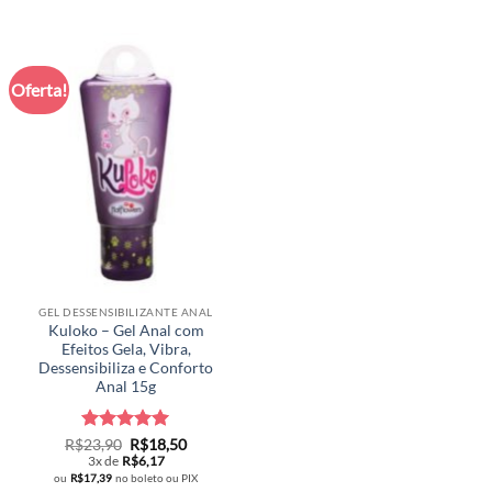
Oferta!
GEL DESSENSIBILIZANTE ANAL
Kuloko – Gel Anal com
Efeitos Gela, Vibra,
Dessensibiliza e Conforto
Anal 15g
Avaliação
O
5
O
R$
23,90
R$
18,50
preço
preço
de 5
3x de
R$
6,17
original
atual
ou
R$
17,39
no boleto ou PIX
era:
é: