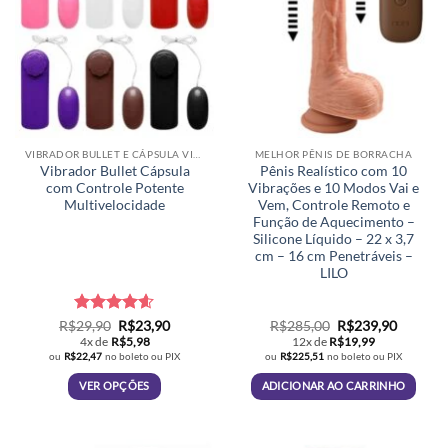
VIBRADOR BULLET E CÁPSULA VIBRATÓRIA
MELHOR PÊNIS DE BORRACHA
Vibrador Bullet Cápsula
Pênis Realístico com 10
com Controle Potente
Vibrações e 10 Modos Vai e
Multivelocidade
Vem, Controle Remoto e
Função de Aquecimento –
Silicone Líquido – 22 x 3,7
cm – 16 cm Penetráveis –
LILO
Avaliação
O
O
O
O
R$
29,90
R$
23,90
R$
285,00
R$
239,90
preço
preço
preço
preço
4.59
de 5
4x de
R$
5,98
12x de
R$
19,99
original
atual
original
atual
ou
R$
22,47
no boleto ou PIX
ou
R$
225,51
no boleto ou PIX
era:
é:
era:
é:
R$29,90.
R$23,90.
R$285,00.
R$239,9
VER OPÇÕES
ADICIONAR AO CARRINHO
Este
produto