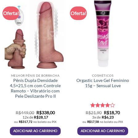
tem
várias
Oferta!
Oferta!
variantes.
As
opções
podem
ser
escolhidas
na
página
do
produto
MELHOR PÊNIS DE BORRACHA
COSMÉTICOS
Pênis Dupla Densidade
Orgastic Love Gel Feminino
4,5×21,5 cm com Controle
15g – Sensual Love
Remoto – Vibratório com
Pele Deslizante Pro II
O
O
Avaliação
O
O
R$
449,00
R$
338,00
R$
21,90
R$
18,70
preço
preço
preço
preço
4.07
de
12x de
R$
28,17
3x de
R$
6,23
original
atual
original
atual
5
ou
R$
317,72
no boleto ou PIX
ou
R$
17,58
no boleto ou PIX
era:
é:
era:
é:
R$449,00.
R$338,00.
R$21,90.
R$18,70.
ADICIONAR AO CARRINHO
ADICIONAR AO CARRINHO