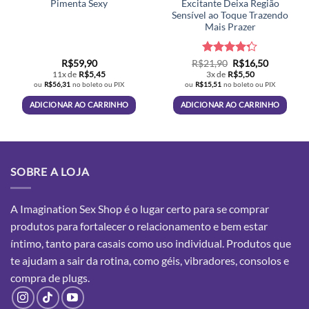
Pimenta Sexy
Excitante Deixa Região
Sensível ao Toque Trazendo
Mais Prazer
Avaliação
O
O
R$
59,90
R$
21,90
R$
16,50
preço
preço
4.26
de 5
11x de
R$
5,45
3x de
R$
5,50
original
atual
ou
R$
56,31
no boleto ou PIX
ou
R$
15,51
no boleto ou PIX
era:
é:
R$21,90.
R$16,50.
ADICIONAR AO CARRINHO
ADICIONAR AO CARRINHO
SOBRE A LOJA
A Imagination Sex Shop é o lugar certo para se comprar
produtos para fortalecer o relacionamento e bem estar
íntimo, tanto para casais como uso individual. Produtos que
te ajudam a sair da rotina, como géis, vibradores, consolos e
compra
de plugs.