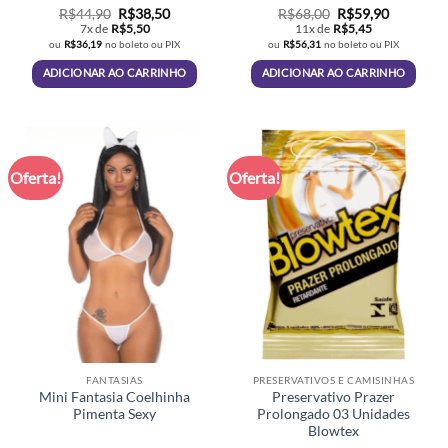
O
O
O
O
R$
44,90
R$
38,50
R$
68,00
R$
59,90
preço
preço
preço
preço
7x de
R$
5,50
11x de
R$
5,45
original
atual
original
atual
ou
R$
36,19
no boleto ou PIX
ou
R$
56,31
no boleto ou PIX
era:
é:
era:
é:
R$44,90.
R$38,50.
R$68,00.
R$59,90.
ADICIONAR AO CARRINHO
ADICIONAR AO CARRINHO
Oferta!
Oferta!
FANTASIAS
PRESERVATIVOS E CAMISINHAS
Mini Fantasia Coelhinha
Preservativo Prazer
Pimenta Sexy
Prolongado 03 Unidades
Blowtex