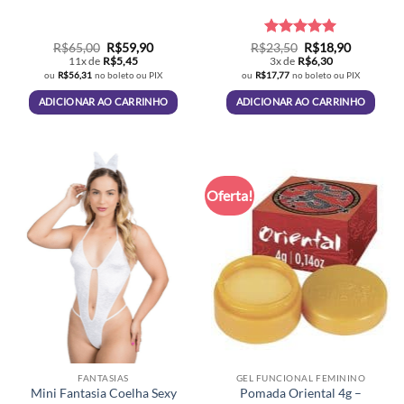
O
O
Avaliação
O
5
O
R$
65,00
R$
59,90
R$
23,50
R$
18,90
preço
preço
preço
preço
de 5
11x de
R$
5,45
3x de
R$
6,30
original
atual
original
atual
ou
R$
56,31
no boleto ou PIX
ou
R$
17,77
no boleto ou PIX
era:
é:
era:
é:
R$65,00.
R$59,90.
R$23,50.
R$18,90.
ADICIONAR AO CARRINHO
ADICIONAR AO CARRINHO
Oferta!
FANTASIAS
GEL FUNCIONAL FEMININO
Mini Fantasia Coelha Sexy
Pomada Oriental 4g –