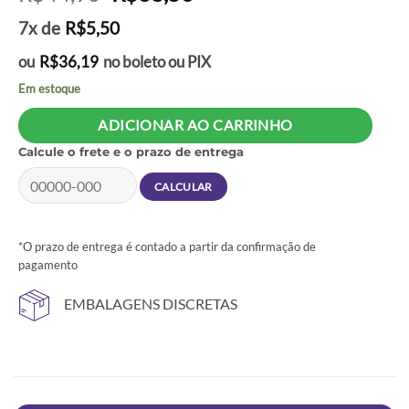
preço
preço
7x de
R$
5,50
original
atual
era:
é:
ou
R$
36,19
no boleto ou PIX
R$44,90.
R$38,50.
Em estoque
ADICIONAR AO CARRINHO
Calcule o frete e o prazo de entrega
*O prazo de entrega é contado a partir da confirmação de
pagamento
EMBALAGENS DISCRETAS