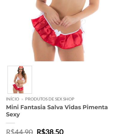
INÍCIO
»
PRODUTOS DE SEX SHOP
Mini Fantasia Salva Vidas Pimenta
Sexy
O
O
R$
44,90
R$
38,50