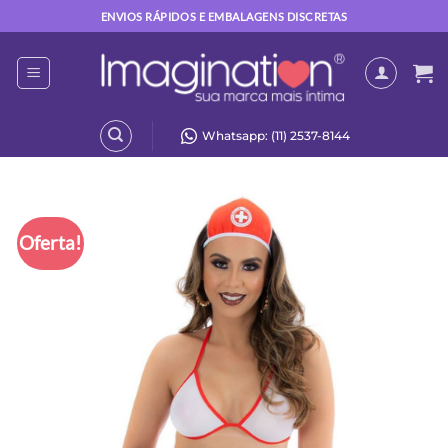
Skip
ENVIOS RÁPIDOS E EMBALAGENS DISCRETAS
to
content
Whatsapp: (11) 2537-8144
Oferta!