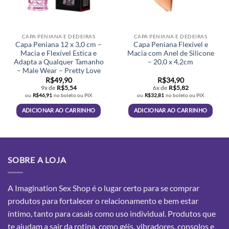
página
do
produto
CAPA PENIANA E DEDEIRAS
CAPA PENIANA E DEDEIRAS
Capa Peniana 12 x 3,0 cm –
Capa Peniana Flexível e
Macia e Flexível Estica e
Macia com Anel de Silicone
Adapta a Qualquer Tamanho
– 20,0 x 4,2cm
– Male Wear – Pretty Love
R$
49,90
R$
34,90
9x de
R$
5,54
6x de
R$
5,82
ou
R$
46,91
no boleto ou PIX
ou
R$
32,81
no boleto ou PIX
ADICIONAR AO CARRINHO
ADICIONAR AO CARRINHO
SOBRE A LOJA
A Imagination Sex Shop é o lugar certo para se comprar
produtos para fortalecer o relacionamento e bem estar
íntimo, tanto para casais como uso individual. Produtos que
te ajudam a sair da rotina, como géis, vibradores, consolos e