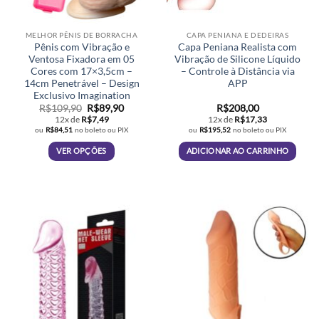
MELHOR PÊNIS DE BORRACHA
CAPA PENIANA E DEDEIRAS
Pênis com Vibração e
Capa Peniana Realista com
Ventosa Fixadora em 05
Vibração de Silicone Líquido
Cores com 17×3,5cm –
– Controle à Distância via
14cm Penetrável – Design
APP
Exclusivo Imagination
O
O
R$
109,90
R$
89,90
R$
208,00
preço
preço
12x de
R$
7,49
12x de
R$
17,33
original
atual
ou
R$
84,51
no boleto ou PIX
ou
R$
195,52
no boleto ou PIX
era:
é:
R$109,90.
R$89,90.
VER OPÇÕES
ADICIONAR AO CARRINHO
Este
produto
tem
várias
variantes.
As
opções
podem
ser
escolhidas
na