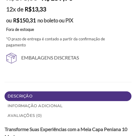
preço
preço
12x de
R$
13,33
original
atual
era:
é:
ou
R$
150,31
no boleto ou PIX
R$198,00.
R$159,90.
Fora de estoque
*O prazo de entrega é contado a partir da confirmação de
pagamento
EMBALAGENS DISCRETAS
DESCRIÇÃO
INFORMAÇÃO ADICIONAL
AVALIAÇÕES (0)
Transforme Suas Experiências com a Meia Capa Peniana 10