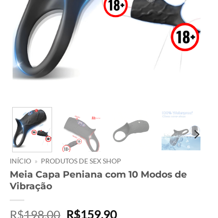
INÍCIO
»
PRODUTOS DE SEX SHOP
Meia Capa Peniana com 10 Modos de
Vibração
O
O
R$
198,00
R$
159,90