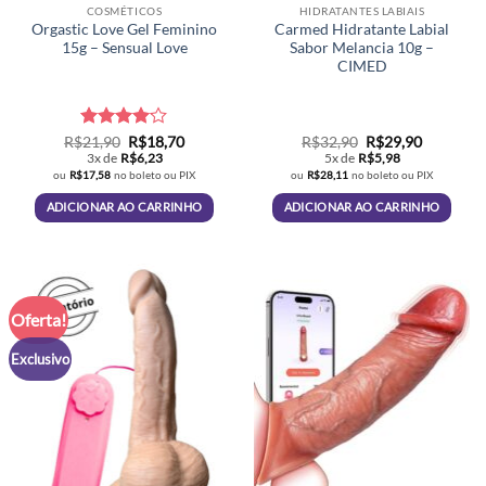
COSMÉTICOS
HIDRATANTES LABIAIS
Orgastic Love Gel Feminino
Carmed Hidratante Labial
15g – Sensual Love
Sabor Melancia 10g –
CIMED
Avaliação
O
O
O
O
R$
21,90
R$
18,70
R$
32,90
R$
29,90
preço
preço
preço
preço
4.07
de
3x de
R$
6,23
5x de
R$
5,98
original
atual
original
atual
5
ou
R$
17,58
no boleto ou PIX
ou
R$
28,11
no boleto ou PIX
era:
é:
era:
é:
R$21,90.
R$18,70.
R$32,90.
R$29,90.
ADICIONAR AO CARRINHO
ADICIONAR AO CARRINHO
Oferta!
Exclusivo