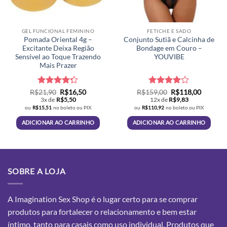
GEL FUNCIONAL FEMININO
FETICHE E SADO
Pomada Oriental 4g –
Conjunto Sutiã e Calcinha de
Excitante Deixa Região
Bondage em Couro –
Sensível ao Toque Trazendo
YOUVIBE
Mais Prazer
Avaliação
O
O
Avaliação
O
O
R$
21,90
R$
16,50
R$
159,00
R$
118,00
preço
preço
preço
preço
4.26
de 5
4
de 5
3x de
R$
5,50
12x de
R$
9,83
original
atual
original
atual
ou
R$
15,51
no boleto ou PIX
ou
R$
110,92
no boleto ou PIX
era:
é:
era:
é:
R$21,90.
R$16,50.
R$159,00.
R$118,0
ADICIONAR AO CARRINHO
ADICIONAR AO CARRINHO
SOBRE A LOJA
A Imagination Sex Shop é o lugar certo para se comprar
produtos para fortalecer o relacionamento e bem estar
íntimo, tanto para casais como uso individual. Produtos que