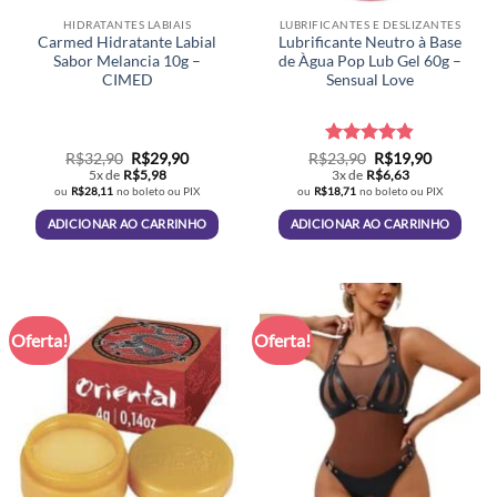
produto
HIDRATANTES LABIAIS
LUBRIFICANTES E DESLIZANTES
Carmed Hidratante Labial
Lubrificante Neutro à Base
Sabor Melancia 10g –
de Àgua Pop Lub Gel 60g –
CIMED
Sensual Love
O
O
Avaliação
O
O
R$
32,90
R$
29,90
R$
23,90
R$
19,90
preço
preço
preço
preço
4.79
de 5
5x de
R$
5,98
3x de
R$
6,63
original
atual
original
atual
ou
R$
28,11
no boleto ou PIX
ou
R$
18,71
no boleto ou PIX
era:
é:
era:
é:
R$32,90.
R$29,90.
R$23,90.
R$19,90.
ADICIONAR AO CARRINHO
ADICIONAR AO CARRINHO
Oferta!
Oferta!