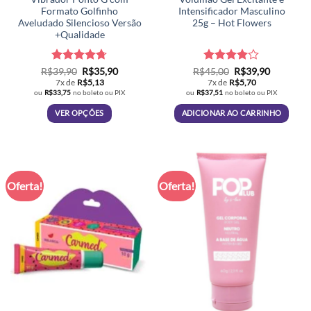
Formato Golfinho
Intensificador Masculino
Aveludado Silencioso Versão
25g – Hot Flowers
+Qualidade
Avaliação
O
O
Avaliação
O
O
R$
39,90
R$
35,90
R$
45,00
R$
39,90
preço
preço
preço
preço
4.67
de 5
4.03
de
7x de
R$
5,13
7x de
R$
5,70
original
atual
original
atual
5
ou
R$
33,75
no boleto ou PIX
ou
R$
37,51
no boleto ou PIX
era:
é:
era:
é:
R$39,90.
R$35,90.
R$45,00.
R$39,90.
VER OPÇÕES
ADICIONAR AO CARRINHO
Este
produto
tem
várias
Oferta!
Oferta!
variantes.
As
opções
podem
ser
escolhidas
na
página
do