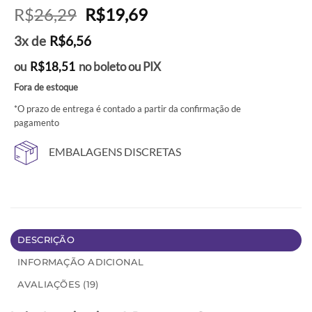
Avaliado
19
O
O
R$
26,29
R$
19,69
como
4.95
preço
preço
de 5, com
3x de
R$
6,56
baseado em
original
atual
avaliações
era:
é:
de clientes
ou
R$
18,51
no boleto ou PIX
R$26,29.
R$19,69.
Fora de estoque
*O prazo de entrega é contado a partir da confirmação de
pagamento
EMBALAGENS DISCRETAS
DESCRIÇÃO
INFORMAÇÃO ADICIONAL
AVALIAÇÕES (19)