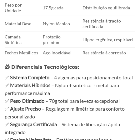
Peso por
17.5g cada
Distribuição equilibrada
Unidade
Resistência à tração
Material Base
Nylon técnico
certificada
Camada
Proteção
Hipoalergênica, respirável
Sintética
premium
Fechos Metálicos
Aço inoxidável
Resistência à corrosão
🎁
Diferenciais Tecnológicos:
✅
Sistema Completo
– 4 algemas para posicionamento total
✅
Materiais Híbridos
– Nylon + sintético + metal para
performance máxima
✅
Peso Otimizado
– 70g total para leveza excepcional
✅
Ajuste Preciso
– Regulagem milimétrica para conforto
personalizado
✅
Segurança Certificada
– Sistema de liberação rápida
integrado
✅
Design Minimalista
– Estética contemporânea e