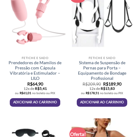
FETICHE E SADO
FETICHE E SADO
Prendedores de Mamilos de
Sistema de Suspensão de
Pressão com Cápsula
Pernas para Porta –
Vibratória e Estimulador –
Equipamento de Bondage
LILO
Profissional
O
O
R$
64,90
R$
209,90
R$
189,90
preço
preço
12x de
R$
5,41
12x de
R$
15,83
original
atual
ou
R$
61,01
no boleto ou PIX
ou
R$
178,51
no boleto ou PIX
era:
é:
R$209,90.
R$189,9
ADICIONAR AO CARRINHO
ADICIONAR AO CARRINHO
Oferta!