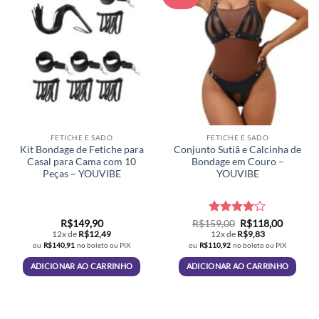
FETICHE E SADO
FETICHE E SADO
Kit Bondage de Fetiche para
Conjunto Sutiã e Calcinha de
Casal para Cama com 10
Bondage em Couro –
Peças – YOUVIBE
YOUVIBE
Avaliação
O
O
R$
149,90
R$
159,00
R$
118,00
preço
preço
4
de 5
12x de
R$
12,49
12x de
R$
9,83
original
atual
ou
R$
140,91
no boleto ou PIX
ou
R$
110,92
no boleto ou PIX
era:
é:
R$159,00.
R$118,0
ADICIONAR AO CARRINHO
ADICIONAR AO CARRINHO