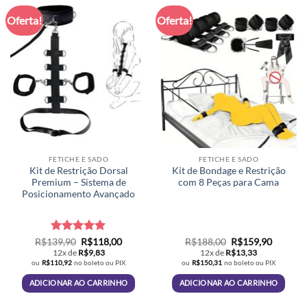
Oferta!
Oferta!
FETICHE E SADO
FETICHE E SADO
Kit de Restrição Dorsal
Kit de Bondage e Restrição
Premium – Sistema de
com 8 Peças para Cama
Posicionamento Avançado
Avaliação
O
5
O
O
O
R$
139,90
R$
118,00
R$
188,00
R$
159,90
preço
preço
preço
preço
de 5
12x de
R$
9,83
12x de
R$
13,33
original
atual
original
atual
ou
R$
110,92
no boleto ou PIX
ou
R$
150,31
no boleto ou PIX
era:
é:
era:
é:
R$139,90.
R$118,00.
R$188,00.
R$159,9
ADICIONAR AO CARRINHO
ADICIONAR AO CARRINHO