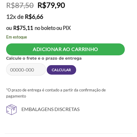
O
O
R$
87,50
R$
79,90
preço
preço
12x de
R$
6,66
original
atual
era:
é:
ou
R$
75,11
no boleto ou PIX
R$87,50.
R$79,90.
Em estoque
ADICIONAR AO CARRINHO
Calcule o frete e o prazo de entrega
*O prazo de entrega é contado a partir da confirmação de
pagamento
EMBALAGENS DISCRETAS