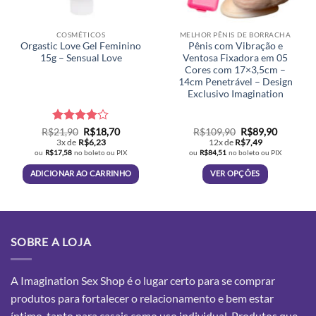
COSMÉTICOS
MELHOR PÊNIS DE BORRACHA
Orgastic Love Gel Feminino
Pênis com Vibração e
15g – Sensual Love
Ventosa Fixadora em 05
Cores com 17×3,5cm –
14cm Penetrável – Design
Exclusivo Imagination
Avaliação
O
O
O
O
R$
21,90
R$
18,70
R$
109,90
R$
89,90
preço
preço
preço
preço
4.07
de
3x de
R$
6,23
12x de
R$
7,49
original
atual
original
atual
5
ou
R$
17,58
no boleto ou PIX
ou
R$
84,51
no boleto ou PIX
era:
é:
era:
é:
R$21,90.
R$18,70.
R$109,90.
R$89,90.
ADICIONAR AO CARRINHO
VER OPÇÕES
Este
produto
tem
várias
SOBRE A LOJA
variantes.
As
opções
A Imagination Sex Shop é o lugar certo para se comprar
podem
produtos para fortalecer o relacionamento e bem estar
ser
íntimo, tanto para casais como uso individual. Produtos que