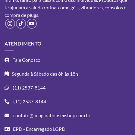
escolhidas
te ajudam a sair da rotina, como géis, vibradores, consolos e
na
compra
de plugs.
página
do
produto
ATENDIMENTO
Fale Conosco
Segunda à Sábado das 8h às 18h
(11) 2537-8144
(11) 2537-8144
contato@imaginationsexshop.com.br
EPD - Encarregado LGPD