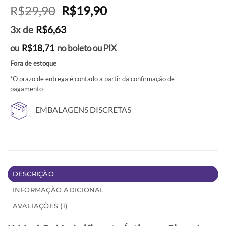
Avaliado
1
O
O
R$
29,90
R$
19,90
como
5
de
preço
preço
5, com
3x de
R$
6,63
baseado em
original
atual
avaliação
era:
é:
de cliente
ou
R$
18,71
no boleto ou PIX
R$29,90.
R$19,90.
Fora de estoque
*O prazo de entrega é contado a partir da confirmação de
pagamento
EMBALAGENS DISCRETAS
DESCRIÇÃO
INFORMAÇÃO ADICIONAL
AVALIAÇÕES (1)