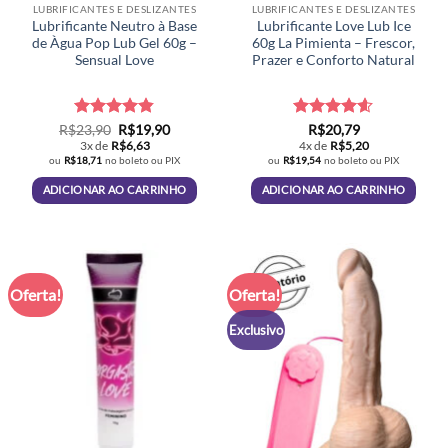
LUBRIFICANTES E DESLIZANTES
LUBRIFICANTES E DESLIZANTES
Lubrificante Neutro à Base
Lubrificante Love Lub Ice
de Àgua Pop Lub Gel 60g –
60g La Pimienta – Frescor,
Sensual Love
Prazer e Conforto Natural
Avaliação
O
O
Avaliação
R$
23,90
R$
19,90
R$
20,79
preço
preço
4.79
de 5
4.6
de 5
3x de
R$
6,63
4x de
R$
5,20
original
atual
ou
R$
18,71
no boleto ou PIX
ou
R$
19,54
no boleto ou PIX
era:
é:
R$23,90.
R$19,90.
ADICIONAR AO CARRINHO
ADICIONAR AO CARRINHO
Oferta!
Oferta!
Exclusivo