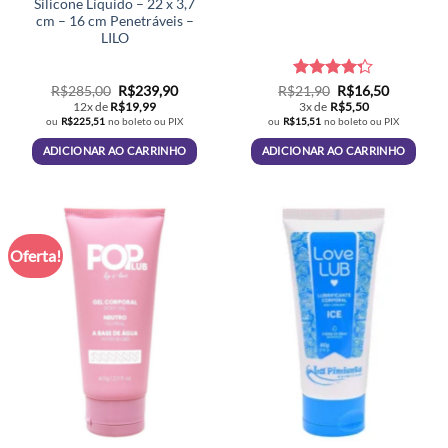
Silicone Líquido – 22 x 3,7
cm – 16 cm Penetráveis –
LILO
O
O
Avaliação
O
O
R$
285,00
R$
239,90
R$
21,90
R$
16,50
preço
preço
preço
preço
4.26
de 5
12x de
R$
19,99
3x de
R$
5,50
original
atual
original
atual
ou
R$
225,51
no boleto ou PIX
ou
R$
15,51
no boleto ou PIX
era:
é:
era:
é:
R$285,00.
R$239,90.
R$21,90.
R$16,50.
ADICIONAR AO CARRINHO
ADICIONAR AO CARRINHO
Oferta!