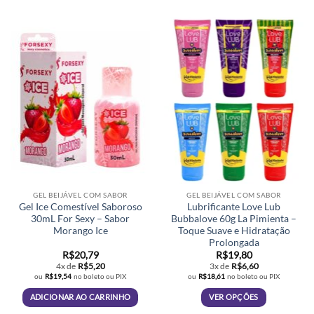
produto
tem
várias
variantes.
As
opções
podem
ser
escolhidas
na
página
do
produto
GEL BEIJÁVEL COM SABOR
GEL BEIJÁVEL COM SABOR
Gel Ice Comestível Saboroso
Lubrificante Love Lub
30mL For Sexy – Sabor
Bubbalove 60g La Pimienta –
Morango Ice
Toque Suave e Hidratação
Prolongada
R$
20,79
R$
19,80
4x de
R$
5,20
3x de
R$
6,60
ou
R$
19,54
no boleto ou PIX
ou
R$
18,61
no boleto ou PIX
ADICIONAR AO CARRINHO
VER OPÇÕES
Este