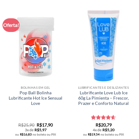
produto
tem
várias
Oferta!
variantes.
As
opções
podem
ser
escolhidas
na
página
do
produto
BOLINHAS EM GEL
LUBRIFICANTES E DESLIZANTES
Pop Ball Bolinha
Lubrificante Love Lub Ice
Lubrificante Hot Ice Sensual
60g La Pimienta – Frescor,
Love
Prazer e Conforto Natural
O
O
Avaliação
R$
25,90
R$
17,90
R$
20,79
preço
preço
4.6
de 5
3x de
R$
5,97
4x de
R$
5,20
original
atual
ou
R$
16,83
no boleto ou PIX
ou
R$
19,54
no boleto ou PIX
era:
é: