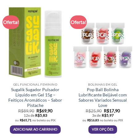
Oferta!
Oferta!
GEL FUNCIONAL FEMININO
BOLINHAS EM GEL
Sugalik Sugador Pulsador
Pop Ball Bolinha
Líquido em Gel 15g –
Lubrificante Beijável com
Feitiços Aromáticos – Sabor
Sabores Variados Sensual
Pistache
Love
O
O
O
O
R$
89,90
R$
69,90
R$
25,90
R$
17,90
preço
preço
preço
preço
12x de
R$
5,83
3x de
R$
5,97
original
atual
original
atual
ou
R$
65,71
no boleto ou PIX
ou
R$
16,83
no boleto ou PIX
era:
é:
era:
é:
R$89,90.
R$69,90.
R$25,90.
R$17,90.
ADICIONAR AO CARRINHO
VER OPÇÕES
Este