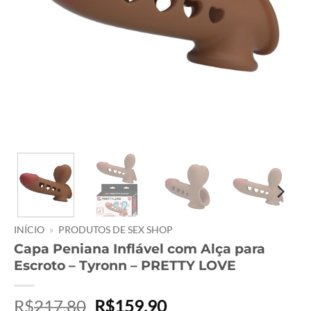
INÍCIO
»
PRODUTOS DE SEX SHOP
Capa Peniana Inflável com Alça para
Escroto – Tyronn – PRETTY LOVE
O
O
R$
217,80
R$
159,90