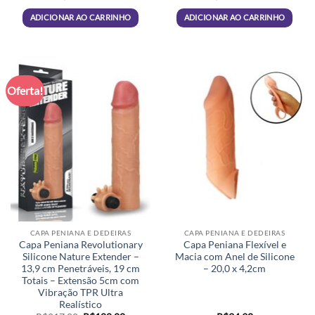
era:
é:
era:
é:
R$159,00.
R$118,00.
R$21,90.
R$18,70.
ADICIONAR AO CARRINHO
ADICIONAR AO CARRINHO
Oferta!
CAPA PENIANA E DEDEIRAS
CAPA PENIANA E DEDEIRAS
Capa Peniana Revolutionary
Capa Peniana Flexível e
Silicone Nature Extender –
Macia com Anel de Silicone
13,9 cm Penetráveis, 19 cm
– 20,0 x 4,2cm
Totais – Extensão 5cm com
Vibração TPR Ultra
Realístico