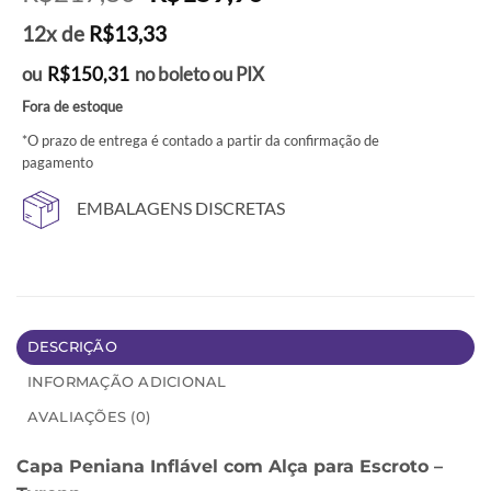
preço
preço
12x de
R$
13,33
original
atual
era:
é:
ou
R$
150,31
no boleto ou PIX
R$217,80.
R$159,90.
Fora de estoque
*O prazo de entrega é contado a partir da confirmação de
pagamento
EMBALAGENS DISCRETAS
DESCRIÇÃO
INFORMAÇÃO ADICIONAL
AVALIAÇÕES (0)
Capa Peniana Inflável com Alça para Escroto –