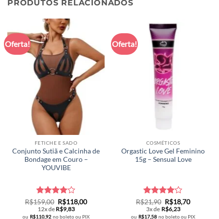
PRODUTOS RELACIONADOS
Oferta!
Oferta!
FETICHE E SADO
COSMÉTICOS
Conjunto Sutiã e Calcinha de
Orgastic Love Gel Feminino
Bondage em Couro –
15g – Sensual Love
YOUVIBE
Avaliação
O
O
Avaliação
O
O
R$
159,00
R$
118,00
R$
21,90
R$
18,70
preço
preço
preço
preço
4
de 5
4.07
de
12x de
R$
9,83
3x de
R$
6,23
original
atual
original
atual
5
ou
R$
110,92
no boleto ou PIX
ou
R$
17,58
no boleto ou PIX