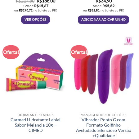
O
O
R$
217,80
R$
188,00
R$
34,90
preço
preço
12x de
R$
15,67
6x de
R$
5,82
original
atual
ou
R$
176,72
no boleto ou PIX
ou
R$
32,81
no boleto ou PIX
era:
é:
R$217,80.
R$188,00.
VER OPÇÕES
ADICIONAR AO CARRINHO
Este
produto
tem
várias
Oferta!
Oferta!
variantes.
As
opções
podem
ser
escolhidas
na
página
do
produto
HIDRATANTES LABIAIS
MASSAGEADOR DE CLITÓRIS
Carmed Hidratante Labial
Vibrador Ponto G com
Sabor Melancia 10g –
Formato Golfinho
CIMED
Aveludado Silencioso Versão
+Qualidade