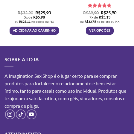
O
O
Avaliação
O
O
R$
32,90
R$
29,90
R$
39,90
R$
35,90
preço
preço
preço
preço
4.67
de 5
5x de
R$
5,98
7x de
R$
5,13
original
atual
original
atual
ou
R$
28,11
no boleto ou PIX
ou
R$
33,75
no boleto ou PIX
era:
é:
era:
é:
R$32,90.
R$29,90.
R$39,90.
R$35,90.
ADICIONAR AO CARRINHO
VER OPÇÕES
Este
produto
tem
várias
SOBRE A LOJA
variantes.
As
opções
A Imagination Sex Shop é o lugar certo para se comprar
podem
produtos para fortalecer o relacionamento e bem estar
ser
íntimo, tanto para casais como uso individual. Produtos que
escolhidas
te ajudam a sair da rotina, como géis, vibradores, consolos e
na
compra
de plugs.
página
do
produto