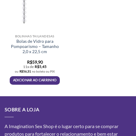
BOLINHAS TAILANDESAS
Bolas de Vidro para
Pompoarismo – Tamanho
2,0 x 22,5 cm
R$
59,90
11x de
R$
5,45
ou
R$
56,31
no boleto ou PIX
ADICIONAR AO CARRINHO
SOBRE A LOJA
A Imagination Sex Shop é o lugar certo para se comprar
produtos para fortalecer o relacionamento e bem estar