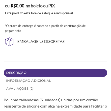
Avaliado
2
ou
R$
0,00
no boleto ou PIX
como
5
de
5, com
Este produto está fora de estoque e indisponível.
baseado em
avaliações
de clientes
*O prazo de entrega é contado a partir da confirmação de
pagamento
EMBALAGENS DISCRETAS
DESCRIÇÃO
INFORMAÇÃO ADICIONAL
AVALIAÇÕES (2)
Bolinhas tailandesas (5 unidades) unidas por um cordão
resistente de silicone com alça na extremidade para facilitar o