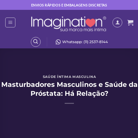
Skip
ENVIOS RÁPIDOS E EMBALAGENS DISCRETAS
to
content
Whatsapp: (11) 2537-8144
SAÚDE ÍNTIMA MASCULINA
Masturbadores Masculinos e Saúde da
Próstata: Há Relação?