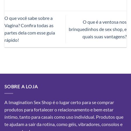
O que você sabe sobre a
O que é a ventosa nos
Vagina? Confira todas as
brinquedinhos de sex shop, e
partes dela com esse guia
quais suas vantagens?
rápido!
SOBRE A LOJA
A Imagination Sex Shop é o lugar certo para se comprar
produtos para fortalecer o relacionamento e bem estar
íntimo, tanto para casais como uso individual. Produtos que
te ajudam a sair da rotina, como géis, vibradores, consolos e